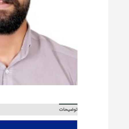
توضیحات
توضیحات تکمیلی
R Code