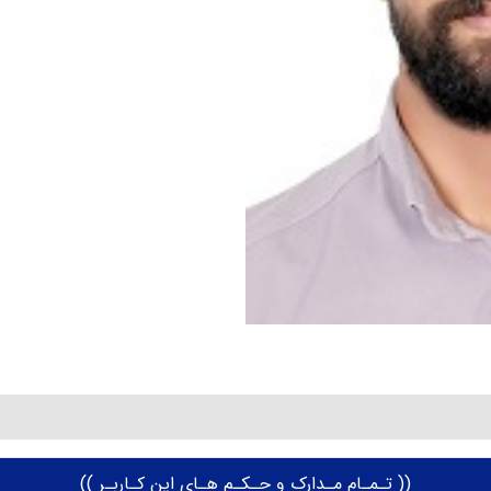
Q
(( تـمـام مـدارک و حـکـم هـای این کـاربـر ))