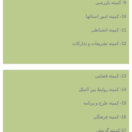
9- کمیته بازرسی
10- کمیته امور استانها
11- کمیته انضباطی
12- کمیته تشریفات و تدارکات
13- کمیته قضایی
14- کمیته روابط بین الملل
15- کمیته طرح و برنامه
16- کمیته فرهنگی
17-کمیته گزینش