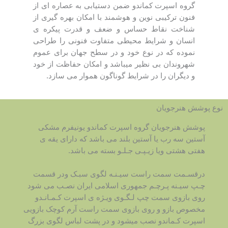
گروه اسپرت کماندو ضمن دستیابی به عصاره ای از
فنون ترکیبی نوین و هوشمند با امکان بهره گیری از
شناخت نقاط حساس و ضعف و قدرت پیکره ی
انسان و شرایط محیطی متفاوت فنونی را طراحی
نموده که در نوع خود و در سطح جهان برای عموم
شهروندان بی نظیر میباشد و امکان حفاظت از خود
و دیگران را در شرایط گوناگون هموار می سازد.
نوع پوشش هنرجویان
پوشش هنرجویان گروه اسپرت کماندو یونیفرم مشکی
آستین سه رب یا آستین بلند می باشد که دارای یقه ی
هفتی هشتی ویا زیـپـی جـلـو بسته می باشد.
درقسـمت سمت راست سیـنـه لگوی سبـک ودر قسمت
چـپ سیـنه پـرچـم جمهوری اسلامی ایران نصـب می شود
روی بازوی سمت چپ لـگـوی ویـژه ی اسپرت کـمـانـدو
مخصوص بازو و روی بازوی سمت راست آرم کوچک بازویی
اسپرت کـماندو نصب میشود و در پشت لباس لگوی بزرگ