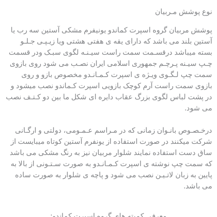
نوع پوشش مـربیان
پوشش مربیان گروه اسپرت کماندو یونیفرم مشکی آستین سه رب یا
آستین بلند می باشد که دارای یقه ی هفتی هشتی ویا زیـپـی جـلـو
بسته میباشد درقسـمت سمت راست سیـنـه لگوی سبـک ودر قسمت
چـپ سیـنه پـرچـم جمهوری اسلامی ایران نصـب می شود روی بازوی
سمت چپ لـگـوی ویـژه ی اسپرت کـمـانـدو مخصوص بازو و روی
بازوی سمت راست آرم کوچک بازویی اسپرت کـماندو نصب میشود و
در پشت لباس لگوی بزرگ عقاب دایره ای شکل ما بین دو کـتـف نصب
می شود.
درخـصـوص بانـوان زمانی که در مـراسم عـمـومی، دولتی و ارگـانی
شرکت میکنند در صورت استفاده از یونفرم آستین کوتاه میبایست از
ساق دست استفاده نمایند شلوار مربیان نیز به رنگ مشکی می باشد
که سمت چپ نوشته ی اسپرت کـمـانـدو به صورت سـتـونی از بالا به
پایین به زبان لاتـیـن نصب می شود و پاچه ی شلوار به صورت ساده
می باشد.
معرفی کمیته های گروه اسپرت کماندو: