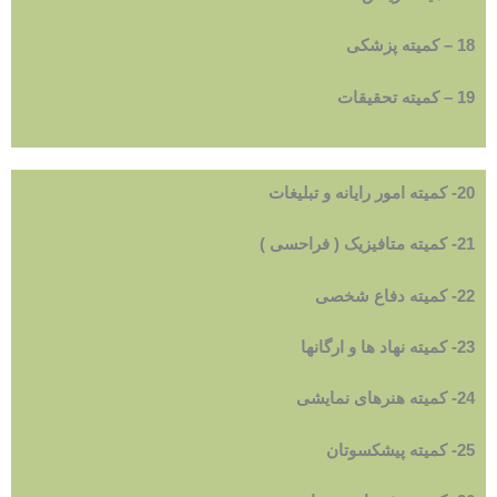
18 – کمیته پزشکی
19 – کمیته تحقیقات
20- کمیته امور رایانه و تبلیغات
21- کمیته متافیزیک ( فراحسی )
22- کمیته دفاع شخصی
23- کمیته نهاد ها و ارگانها
24- کمیته هنرهای نمایشی
25- کمیته پیشکسوتان