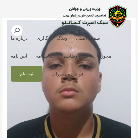
رش
ه
حتوا
صفحه اصلی
وبلاگ
گالری
درباره ما
مجوزها
شرح وظایف
اساسنامه
آیین نامه
قوانین و مقررات
ثبت نام