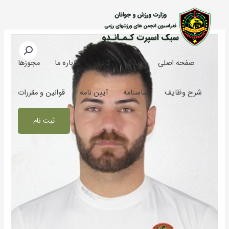
رش
ه
حتوا
صفحه اصلی
وبلاگ
گالری
درباره ما
مجوزها
شرح وظایف
اساسنامه
آیین نامه
قوانین و مقررات
ثبت نام