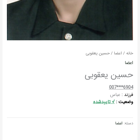
خانه
/
اعضا
/ حسین یعقوبی
اعضا
حسین یعقوبی
6904***007
فرزند :
عباس
وضعیت :
√ تاییدشده
دسته:
اعضا