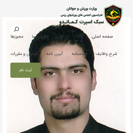
رش
ه
حتوا
صفحه اصلی
وبلاگ
گالری
درباره ما
مجوزها
شرح وظایف
اساسنامه
آیین نامه
قوانین و مقررات
ثبت نام