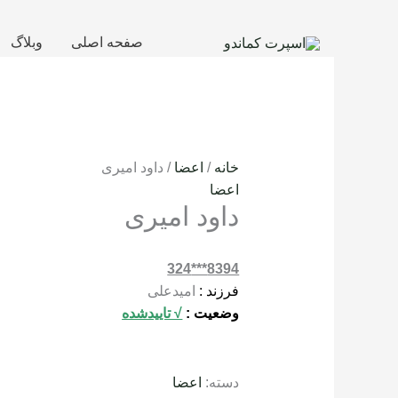
رش
ه
صفحه اصلی
وبلاگ
حتوا
خانه
/
اعضا
/ داود امیری
اعضا
داود امیری
8394***324
فرزند :
امیدعلی
وضعیت :
√ تاییدشده
دسته:
اعضا