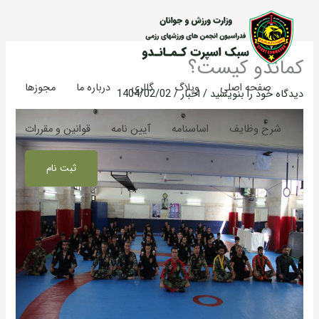
رش
ه
حتوا
کماندو کیست؟
صفحه اصلی
وبلاگ
گالری
درباره ما
مجوزها
دیدگاه‌ خود را بنویسید
/
اخبار
/
1404/02/02
شرح وظایف
اساسنامه
آیین نامه
قوانین و مقررات
ثبت نام