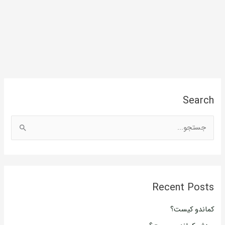
Search
ج
س
ت
ج
Recent Posts
و
ب
کماندو کیست؟
ر