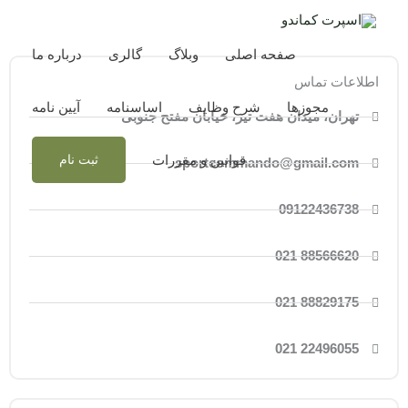
رش
ه
حتوا
صفحه اصلی
وبلاگ
گالری
درباره ما
اطلاعات تماس
مجوزها
شرح وظایف
اساسنامه
آیین نامه
تهران، میدان هفت تیر، خیابان مفتح جنوبی
قوانین و مقررات
ثبت نام
sportcommando@gmail.com
09122436738
88566620 021
88829175 021
22496055 021